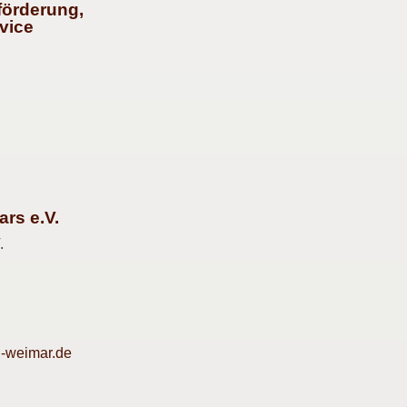
förderung,
vice
rs e.V.
.
n-weimar.de