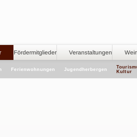
r
Fördermitglieder
Veranstaltungen
Weim
Tourism
n
Ferienwohnungen
Jugendherbergen
Kultur