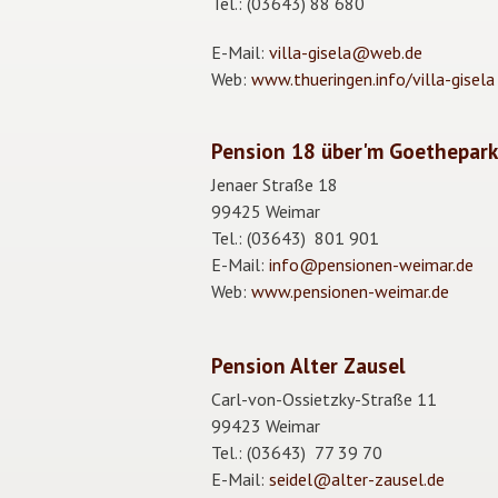
Tel.: (03643) 88 680
E-Mail:
villa-gisela@web.de
Web:
www.thueringen.info/villa-gisela
Pension 18 über'm Goethepark
Jenaer Straße 18
99425 Weimar
Tel.: (03643) 801 901
E-Mail:
info@pensionen-weimar.de
Web:
www.pensionen-weimar.de
Pension Alter Zausel
Carl-von-Ossietzky-Straße 11
99423 Weimar
Tel.: (03643) 77 39 70
E-Mail:
seidel@alter-zausel.de