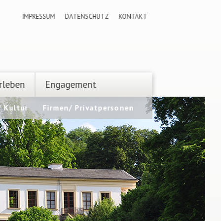
IMPRESSUM
DATENSCHUTZ
KONTAKT
rleben
Engagement
 Kultur
Firmen/ Privatpersonen